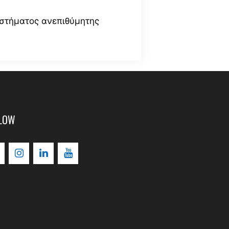
υστήματος ανεπιθύμητης
LOW